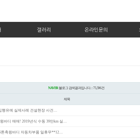
내
갤러리
온라인문의
NAVER
블로그 검색결과입니다. :: 75,596건
제목
행유예 실제사례 건설현장 사건....
디 매매! 2019년식 수동 39만km 실....
5톤축윙바디 자동차부품 일휴무**12....