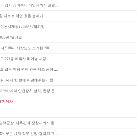
, 검사 장비부터 작업대까지 일괄....
환 시트로 작업 효율 높이기
언론사제공) 2026년7월31일
26년7월31일
” 60세 사장님도 포기한 ‘90....
창고 2개동 에폭시 라이닝 시공
 넓은 마당 평택 인근 제조 공장 ....
터리까지 한 번에 해결해주는 리튬....
포크카메라 안전장치 설치, 현장 운....
젤
지게차
평택공장, 사후관리·정찰제까지 한....
개 부문 21개 직무 신입·경력 대규....