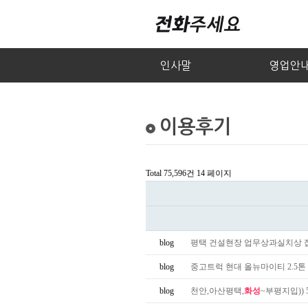
인사말
영업안
이용후기
Total 75,596건
14 페이지
blog
평택 건설현장 업무상과실치상 집
blog
중고트럭 현대 올뉴마이티 2.5톤 윙바
blog
천안,아산평택,
화성
~부평지입)) 