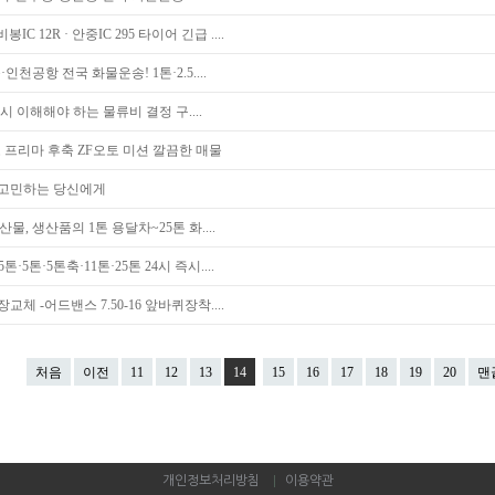
 12R · 안중IC 295 타이어 긴급 ....
천공항 전국 화물운송! 1톤·2.5....
 이해해야 하는 물류비 결정 구....
중고 프리마 후축 ZF오토 미션 깔끔한 매물
고민하는 당신에게
물, 생산품의 1톤 용달차~25톤 화....
5톤·5톤축·11톤·25톤 24시 즉시....
교체 -어드밴스 7.50-16 앞바퀴장착....
처음
이전
11
12
13
14
15
16
17
18
19
20
맨
개인정보처리방침
이용약관