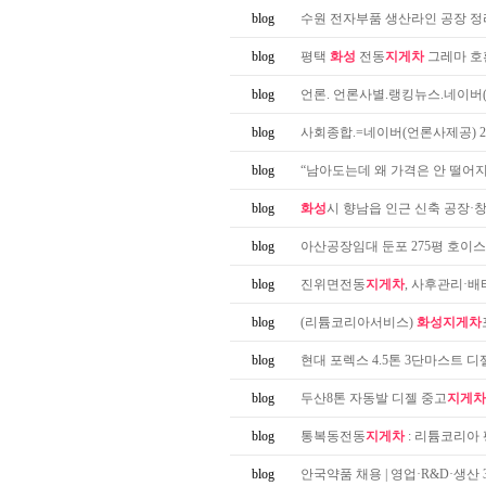
blog
수원 전자부품 생산라인 공장 정리
blog
평택
화성
전동
지게차
그레마 호
blog
언론. 언론사별.랭킹뉴스.네이버(
blog
사회종합.=네이버(언론사제공) 20
blog
“남아도는데 왜 가격은 안 떨어지나?
blog
화성
시 향남읍 인근 신축 공장·
blog
아산공장임대 둔포 275평 호이스트
blog
진위면전동
지게차
, 사후관리·배
blog
(리튬코리아서비스)
화성지게차
blog
현대 포렉스 4.5톤 3단마스트 디
blog
두산8톤 자동발 디젤 중고
지게차
blog
통복동전동
지게차
: 리튬코리아 
blog
안국약품 채용 | 영업·R&D·생산 3