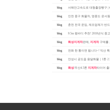
blog
서해안고속도로 대형출장빵구 | 비봉IC
blog
인천 중구 화물차, 영종도·운서동·인
blog
춘천 전국 운임, 제조업체가 반드시
blog
9.5m 윙바디 추천! 2018년식 
blog
화성지게차
판매,
지게차
구매를 
blog
전화 한 통이면 됩니다~! 익산 특산
blog
안성시 공도읍 용달화물｜1톤·2.5톤·
blog
화성
/두산4.5톤
지게차
타이어 출장