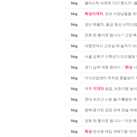
blog
플라스틱 파렛트 1212 핸드카 | 
blog
화성지게차
, 초보 사장님들을 
blog
양산 화물차, 물금·웅상·산막산업단지
blog
전화 한 통이면 됩니다~! 고양 특산
blog
대형천막사 고르실 때 놓치기 쉬
blog
서울 성북구 구축상가 리모델링 인
blog
경기 남부 대형 윙바디 - "
화성
·
blog
지식산업센터 주차장 충돌방지 
blog
여주
지게차
용접, 보호지붕 높이
blog
현대 트라고 시동 불가!⛔동탄 쿠
blog
평택 뜯겨진 공장 외벽 판넬 벽체
blog
전화 한 통이면 됩니다~! 이천 특산
blog
화성
전선동 매입 꽈배기동·연선동·