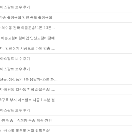
 아스팔트 보수 후기
파손 출장용접 인천 송도 출장용접
수동 전국 화물운송! 1톤·2.5톤....
비봉고철비철매입 안산고철비철매....
터, 안전장치 시공으로 라인 멈춤 ....
 아스팔트 보수 후기
 아스팔트 보수 후기
물, 생산품의 1톤 용달차~25톤 화....
청천동·갈산동 전국 화물운송! ....
구옥 부지 아스팔트 시공ㅣ부분 절....
 아스팔트 보수 후기
안전 탁송｜슈퍼카 운송·탁송·견인
연수동·동춘동 전국 화물운송! ....