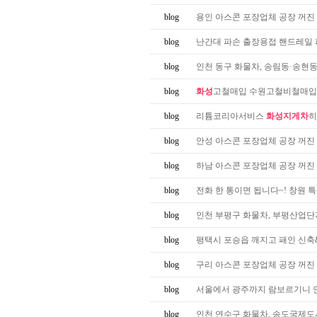
blog
용인 아스콘 포장업체 공장 꺼진
blog
난간대 파손 출장용접 핸드레일 
blog
인천 동구 화물차, 송림동·송현동·화
blog
화성
고철매입 수원고철비철매입 
blog
리튬코리아서비스
화성지게차
히
blog
안성 아스콘 포장업체 공장 꺼진
blog
하남 아스콘 포장업체 공장 꺼진
blog
전화 한 통이면 됩니다~! 창원 특산
blog
인천 부평구 화물차, 부평산업단지·
blog
평택시 포승읍 깨지고 패인 신축&
blog
구리 아스콘 포장업체 공장 꺼진
blog
서울에서 광주까지 람보르기니 
blog
인천 연수구 화물차, 송도국제도시·