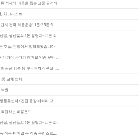
물류 적재와 이동을 돕는 표준 규격의....
위한 체크리스트
 전국 화물운송! 1톤·2.5톤·5....
물, 생산품의 1톤 용달차~25톤 화....
운 것들, 현장에서 정리해봤습니다
테리어 사다리 레미탈 양중 운반 ....
시흥 공단 11톤 윙바디 배차의 속살: ....
기둥 교체 업체
 복원
팡물류센터⚡긴급 출장 배터리 교....
 복원하는 비용은?
물, 생산품의 1톤 용달차~25톤 화....
석동·터미널 등 각종 구리스크....