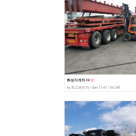
화성지게차 #4
by.
최고관리자
/ date.11-01 / hit.549