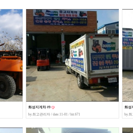
화성지게차 #9
화성지
by.
최고관리자
/ date.11-01 / hit.671
by.
최