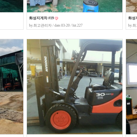
화성지게차 #19
화성지
by.
최고관리자
/ date.03-20 / hit.227
by.
최