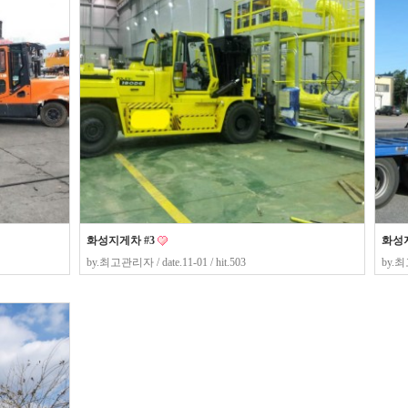
화성지게차 #3
화성지
by.
최고관리자
/ date.11-01 / hit.503
by.
최