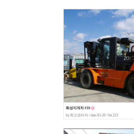
화성지게차 #10
by.
최고관리자
/ date.03-20 / hit.223