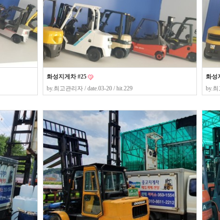
화성지게차 #25
화성지
by.
최고관리자
/ date.03-20 / hit.229
by.
최