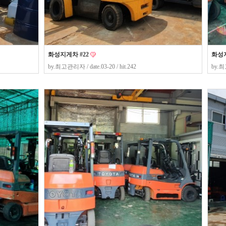
화성지게차 #22
화성지
by.
최고관리자
/ date.03-20 / hit.242
by.
최