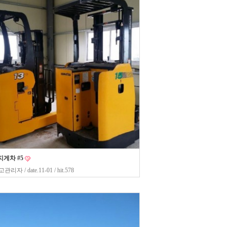
게차 #5
고관리자
/ date.11-01 / hit.578