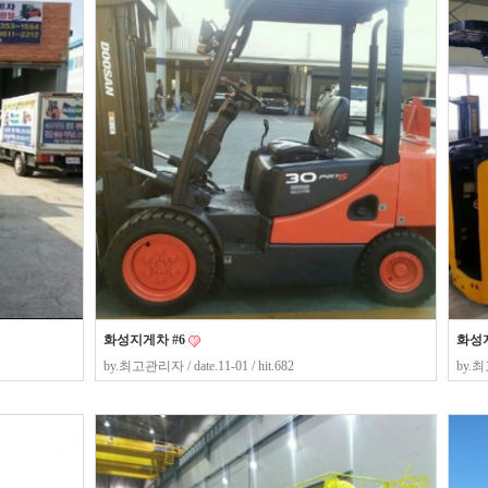
화성지게차 #6
화성지
by.
최고관리자
/ date.11-01 / hit.682
by.
최