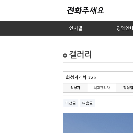
인사말
영업안
갤러리
화성지게차 #25
작성자
최고관리자
작성일
이전글
다음글