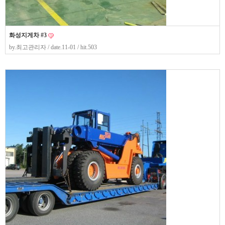
화성지게차 #3
by.
최고관리자
/ date.11-01 / hit.503