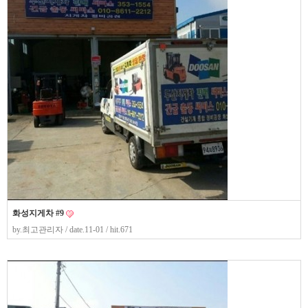
화성지게차 #9
by.
최고관리자
/ date.11-01 / hit.671