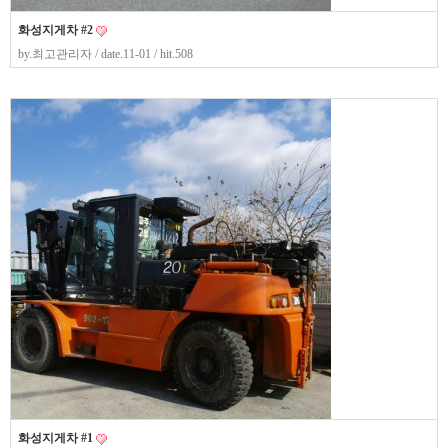
화성지게차 #2
by.
최고관리자
/ date.11-01 / hit.508
화성지게차 #1